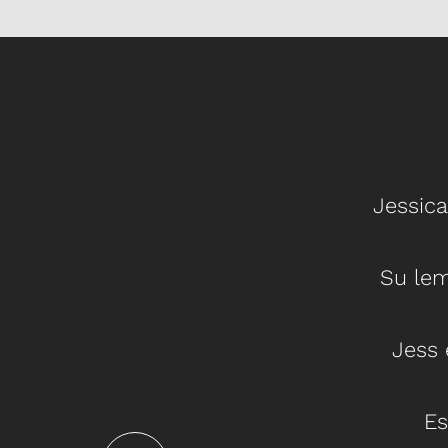
Jessica
do en tu campo y quieres llevar tu
Su lem
y espiritual al siguiente nivel, DEBES
 en tu equipo como coach.
Jess 
a esperar y aceptar sólo lo mejor de
smos, sin excusas.
Es