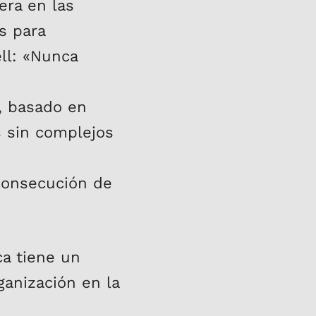
era en las
s para
ll: «Nunca
o, basado en
 sin complejos
 consecución de
ca tiene un
ganización en la