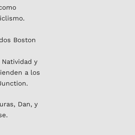
 como
iclismo.
 dos Boston
 Natividad y
ienden a los
Junction.
ras, Dan, y
se.