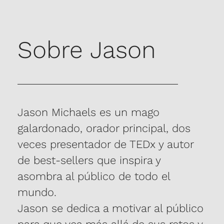
alto rendimiento, viajando por todo el
mundo entreteniendo al público y
ganando premios internacionales de
Sobre Jason
magia.
Aunque los detractores afirmaban que le
resultaría imposible convertirse en
animador profesional, hoy Jason es un
Jason Michaels es un mago
mago profesional consumado que ha
galardonado, orador principal, dos
actuado para cientos de miles de
veces presentador de TEDx y autor
personas en treinta países distintos.
de best-sellers que inspira y
Aunque Jason sigue viviendo con los tics,
asombra al público de todo el
sacudidas y vocalizaciones incontrolables
mundo.
del síndrome de Tourette, NO se trata de
Jason se dedica a motivar al público
una historia trágica.