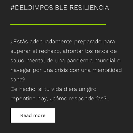
#DELOIMPOSIBLE RESILIENCIA
¿Estás adecuadamente preparado para
superar el rechazo, afrontar los retos de
salud mental de una pandemia mundial o
navegar por una crisis con una mentalidad
sana?
De hecho, si tu vida diera un giro
repentino hoy, ¿cómo responderías?
En el volátil mundo actual, la habilidad
Read more
más importante que podemos desarrollar
es la RESILIENCIA.