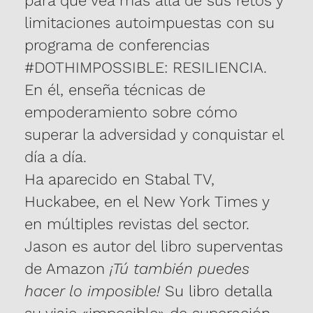
para que vea más allá de sus retos y
Haciendo uso de sus habilidades como
limitaciones autoimpuestas con su
mago y cómico, Jason ofrece un
programa de conferencias
poderoso programa sobre RESILIENCIA
#DOTHIMPOSSIBLE: RESILIENCIA.
que enseña sus cinco técnicas de
En él, enseña técnicas de
resiliencia más eficaces, todo ello
empoderamiento sobre cómo
mientras atrae a su público con su
superar la adversidad y conquistar el
inspiradora historia única en su género,
día a día.
sus reveladoras ideas y asombrosas
Ha aparecido en Stabal TV,
demostraciones que ilustran y enseñan
Huckabee, en el New York Times y
sus estrategias de resiliencia que cambian
en múltiples revistas del sector.
la vida.
Jason es autor del libro superventas
Inmediatamente después de aprender las
de Amazon
¡Tú también puedes
estrategias de resiliencia de Jason, tu
hacer lo imposible!
Su libro detalla
gente estará capacitada para superar