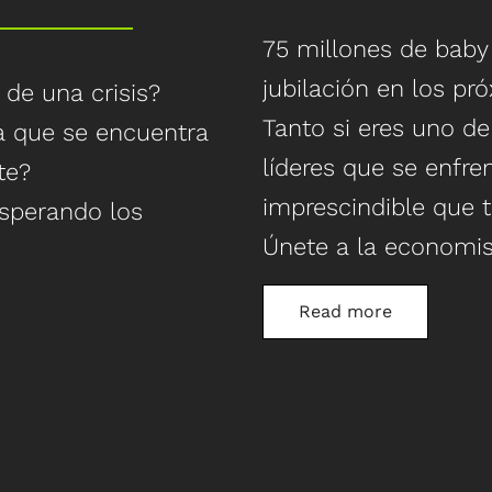
75 millones de baby
jubilación en los pr
de una crisis?
Tanto si eres uno d
la que se encuentra
líderes que se enfre
te?
imprescindible que 
esperando los
Únete a la economist
Comprende qué es u
Kelly, que te explic
Read more
qué es imprescindi
adecuado atraerá a l
uier cambio, reto o
Adquiere los conoc
habilidades de lidera
en el mercado actu
próxima década y má
P.I.V.O.T. durante la
Desafía tus creenci
Sal del modo pánico
Para planificadores 
liderazgo
continuo del lideraz
derazgo para salir de