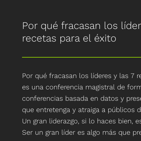
Para dirigir con éxito a las personas 
una crisis.
una crisis, primero tenemos que com
Por qué fracasan los líder
etapas de la crisis.
recetas para el éxito
Basándose en sus experiencias en la
primera y la segunda Guerras del Golf
comandante Mary Kelly articula las r
Por qué fracasan los líderes y las 7 r
personas en las distintas etapas de 
es una conferencia magistral de for
crisis.
conferencias basada en datos y pre
Como líderes eficaces, tenemos que
que entretenga y atraiga a públicos d
ayudar a nuestra gente a P.I.V.O.T. a tr
Un gran liderazgo, si lo haces bien, es 
renovando su sentido del propósito, 
Ser un gran líder es algo más que pre
inspirando a los demás para que to