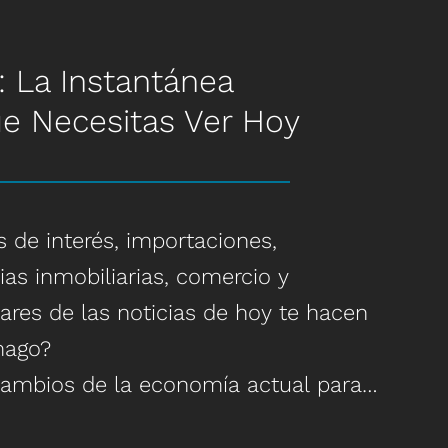
r tu experiencia para crear un
e gran energía y demanda
 La Instantánea
iscurso de apertura o clausura, ya
e sucesión personalizado listo para
e Necesitas Ver Hoy
formación rentable que tus
diata
 llevarse a la oficina.
viene después?
ion Planning Made Easy, el libro más
 de interés, importaciones,
y
ias inmobiliarias, comercio y
lares de las noticias de hoy te hacen
mago?
 cambios de la economía actual para