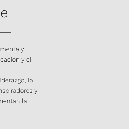
te
lmente y
cación y el
iderazgo, la
nspiradores y
mentan la