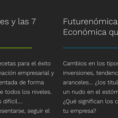
Aprende a comparti
a través y fuera de
Tema innovador, d
legado
prender las 6
es y las 7
Futurenómica:
Perfecto para un d
Preparar un plan d
Económica qu
que proporciona in
su aplicación inme
 Marina durante la
asistentes necesitan
o y el 11-S, la
Basado en ¿Quién 
eacciones de las
Leadership Success
ecetas para el éxito
Cambios en los tipos
cambio, desafío o
reciente del Dr. Kell
mación empresarial y
inversiones, tendenc
sentada de forma
aranceles… ¿los titu
 ser capaces de
e todos los niveles.
un nudo en el estó
avés de la crisis,
difícil.
¿Qué significan los
influyendo e
sentarse, seguir el
tu empresa?
men las medidas