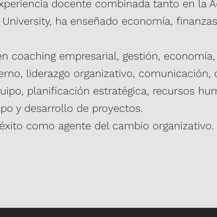
periencia docente combinada tanto en la 
s de éxito.
ngan la mejor de las
Información econó
University, ha enseñado economía, finanzas,
ianza, Trabajo en
y rentabilidad
ildad y Toma de
Perfecto para un d
en coaching empresarial, gestión, economía,
que proporciona in
ierno, liderazgo organizativo, comunicación,
tractivo y
asistentes necesitan
quipo, planificación estratégica, recursos h
entos no rinden al
btendrán
mpo y desarrollo de proyectos.
e éxito como agente del cambio organizativo.
conducen al éxito a
en tu equipo, tus
scripciones para el
 energías en las
ue sabotean la