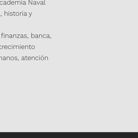
Academia Naval
mica y consejos sobre productividad
 historia y
iscurso de apertura o clausura, ya
 finanzas, banca,
formación rentable que tus
 crecimiento
 llevarse a la oficina.
umanos, atención