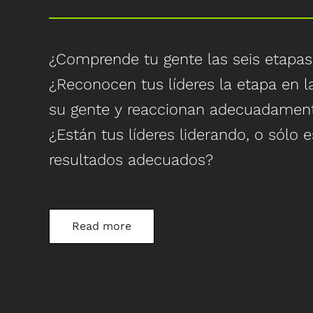
¿Comprende tu gente las seis etapas 
¿Reconocen tus líderes la etapa en 
su gente y reaccionan adecuadamen
¿Están tus líderes liderando, o sólo 
resultados adecuados?
Comprende las seis etapas de cualq
Read more
crisis.
Pon en práctica las cinco formas de 
crisis.
Utiliza los siete recordatorios de li