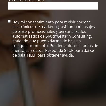
C
Doy mi consentimiento para recibir correos
o
electrónicos de marketing, así como mensajes
n
de texto promocionales y personalizados
s
automatizados de Southwestern Consulting.
e
Entiendo que puedo darme de baja en
n
cualquier momento. Pueden aplicarse tarifas de
t
mensajes y datos. Responda STOP para darse
i
de baja; HELP para obtener ayuda.
m
i
e
n
t
o